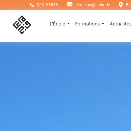
028166535
direction@esba.dz
Bd
L’École
Formations
Actualités