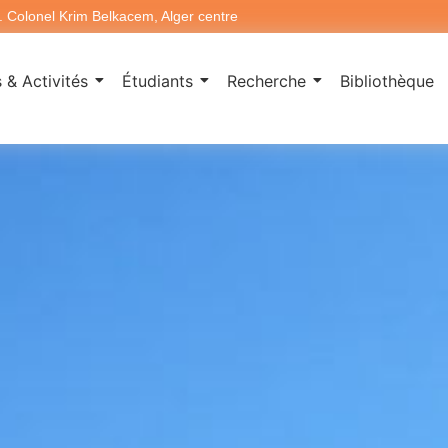
. Colonel Krim Belkacem, Alger centre
 & Activités
Étudiants
Recherche
Bibliothèque