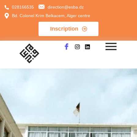
028166535
direction@esba.dz
Bd. Colonel Krim Belkacem, Alger centre
Inscription