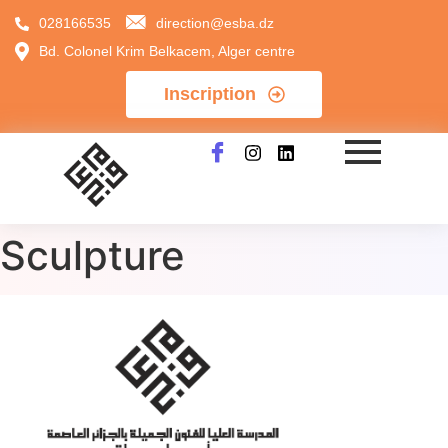
028166535
direction@esba.dz
Bd. Colonel Krim Belkacem, Alger centre
Inscription
Sculpture