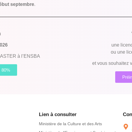
ébut septembre
.
u
2026
une lice
ou une li
n MASTER à l’ENSBA
et vous souhaitez
R 80%
Préi
Lien à consulter
Con
Ministère de la Culture et des Arts