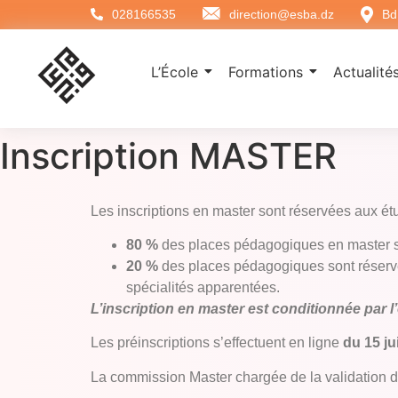
028166535
direction@esba.dz
Bd
L’École
Formations
Actualités
Inscription MASTER
Les inscriptions en master sont réservées aux é
80 %
des places pédagogiques en master s
20 %
des places pédagogiques sont réservé
spécialités apparentées.
L’inscription en master est conditionnée par 
Les préinscriptions s’effectuent en ligne
du 15 ju
La commission Master chargée de la validation de