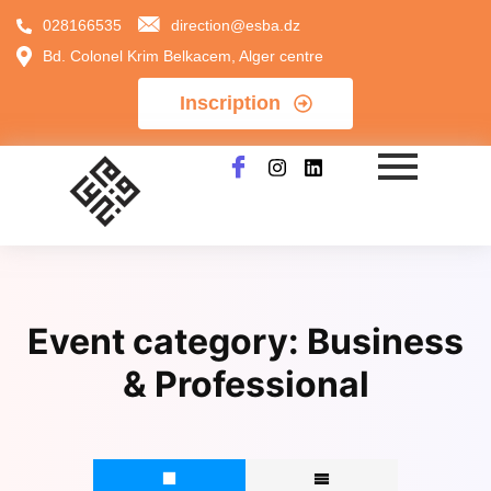
028166535
direction@esba.dz
Bd. Colonel Krim Belkacem, Alger centre
Inscription
Event category:
Business
& Professional