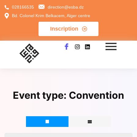
028166535
direction@esba.dz
Bd. Colonel Krim Belkacem, Alger centre
Inscription
Event type:
Convention